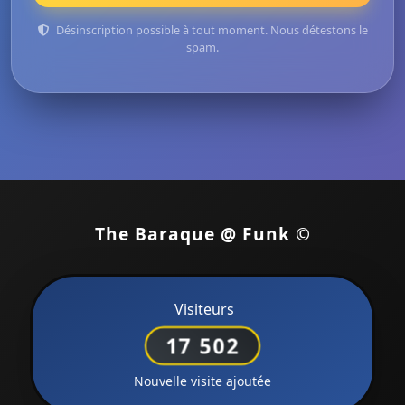
Désinscription possible à tout moment. Nous détestons le
spam.
The Baraque @ Funk ©
Visiteurs
17 502
Nouvelle visite ajoutée