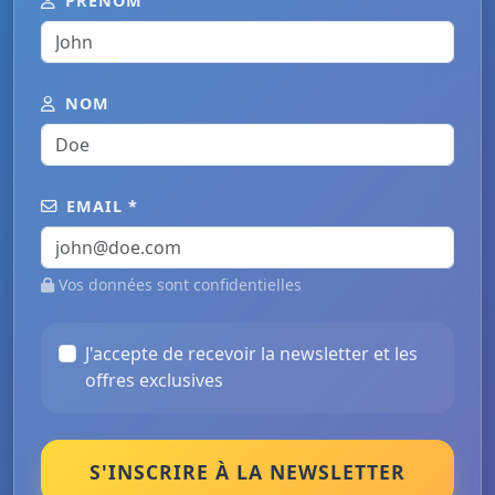
PRÉNOM
NOM
EMAIL *
Vos données sont confidentielles
J'accepte de recevoir la newsletter et les
offres exclusives
S'INSCRIRE À LA NEWSLETTER